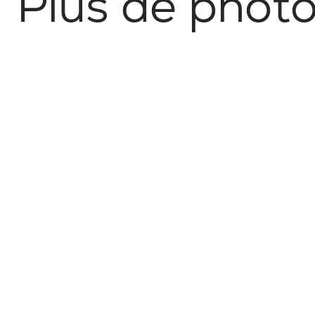
P
l
u
s
d
e
p
h
o
t
No items found.