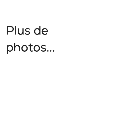
P
l
u
s
d
e
p
h
o
t
o
s
.
.
.
Tourisme