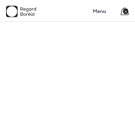
Menu
0
150$