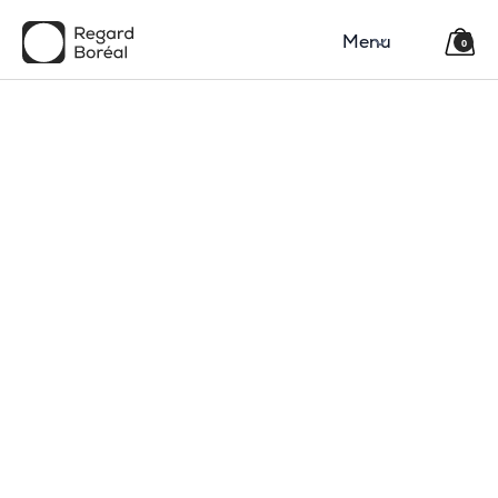
Menu
0
150$
Région
Catégorie(s)
Type
Code