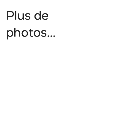
P
l
u
s
d
e
p
h
o
t
o
s
.
.
.
Nature
Nature