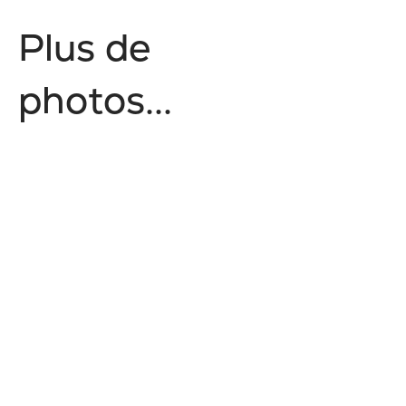
P
l
u
s
d
e
p
h
o
t
o
s
.
.
.
Nature