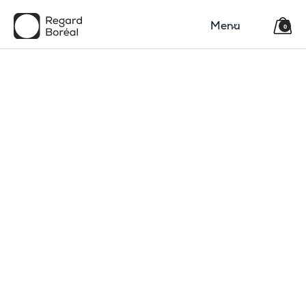
Menu
0
150$
Région
Catégorie(s)
Type
Code