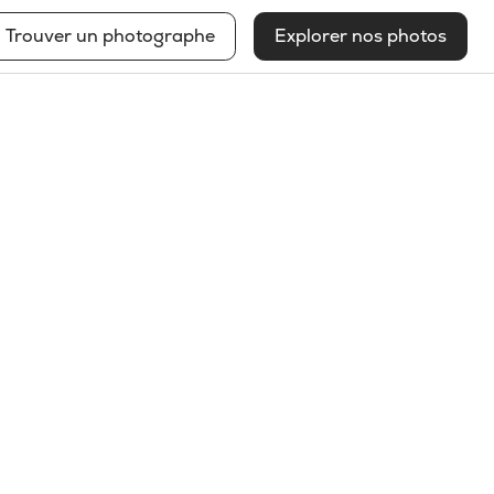
Trouver un photographe
Explorer nos photos
M
o
n
t
r
é
a
l
D
i
s
p
o
n
i
b
l
e
à
l
'
e
m
b
a
u
c
h
e
C
o
n
t
a
c
t
e
z
-
m
o
i