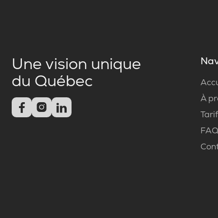
Une vision unique
Nav
du Québec
Accu
À p



Tari
FA
Con