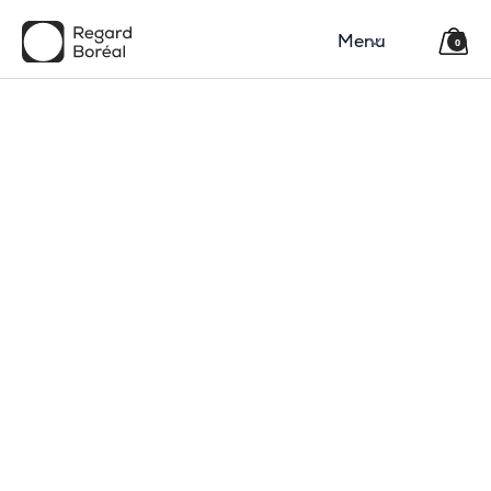
Menu
0
150$
Région
Catégorie(s)