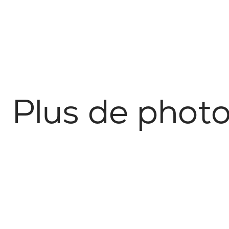
P
l
u
s
d
e
p
h
o
t
No items found.