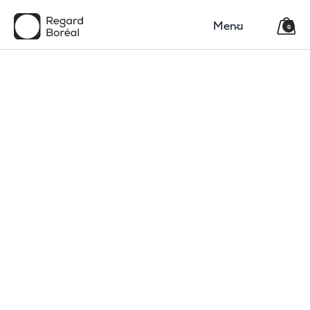
Menu
0
150$
Région
Catégorie(s)
Type
Code