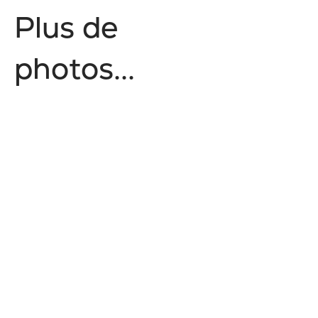
P
l
u
s
d
e
p
h
o
t
o
s
.
.
.
Corporatif