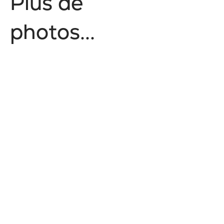
P
l
u
s
d
e
p
h
o
t
o
s
.
.
.
Corporatif