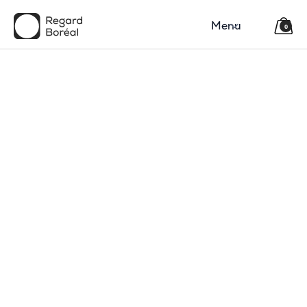
Menu
0
150$
Région
Catégorie(s)