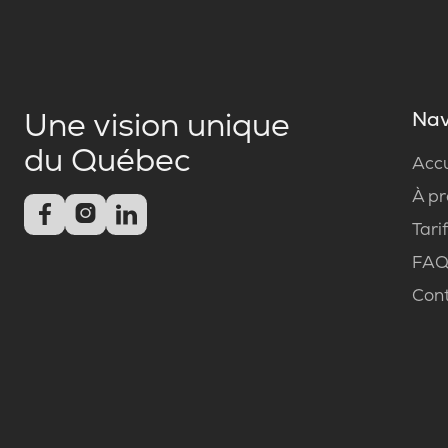
Une vision unique
Nav
du Québec
Accu
À p



Tari
FA
Con