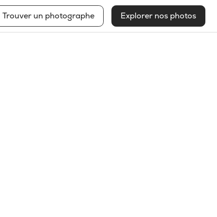
Trouver un photographe
Explorer nos photos
L
a
v
a
l
D
i
s
p
o
n
i
b
l
e
à
l
'
e
m
b
a
u
c
h
e
C
o
n
t
a
c
t
e
z
-
m
o
i