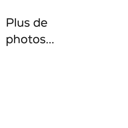
P
l
u
s
d
e
p
h
o
t
o
s
.
.
.
Collection Prestige