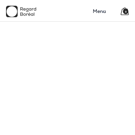
Menu
0
150$