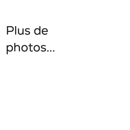
P
l
u
s
d
e
p
h
o
t
o
s
.
.
.
Style de vie