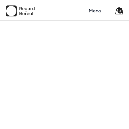
Menu
0
150$