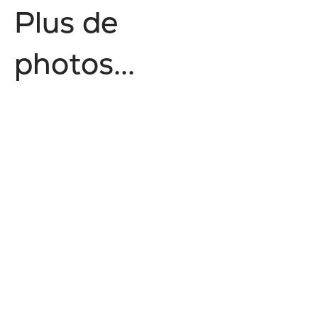
P
l
u
s
d
e
p
h
o
t
o
s
.
.
.
Épicurien