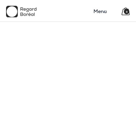
Menu
0
150$
Région
Catégorie(s)