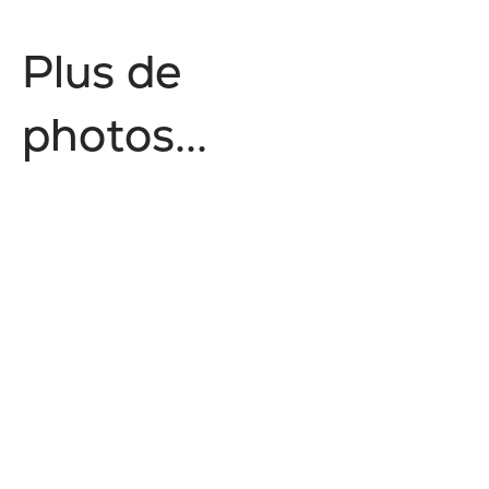
P
l
u
s
d
e
p
h
o
t
o
s
.
.
.
Style de vie
Hors champ