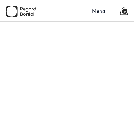
Menu
0
150$