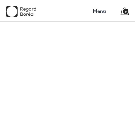
Menu
0
150$
Région
Catégorie(s)