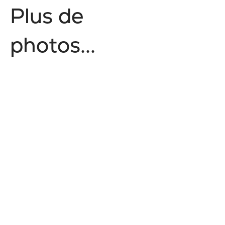
P
l
u
s
d
e
p
h
o
t
o
s
.
.
.
No items found.