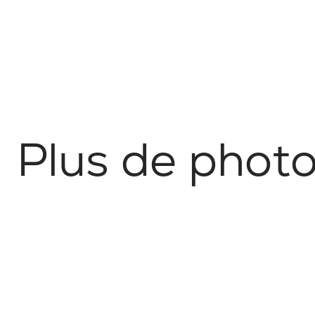
P
l
u
s
d
e
p
h
o
t