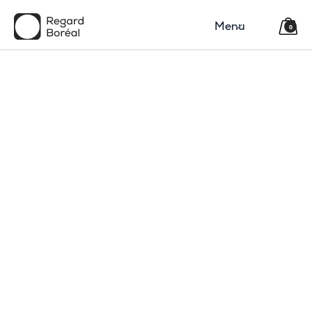
Menu
0
150$