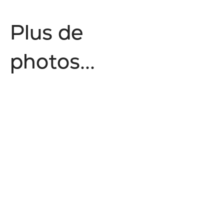
P
l
u
s
d
e
p
h
o
t
o
s
.
.
.
Nature