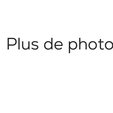
P
l
u
s
d
e
p
h
o
t
Style de vie