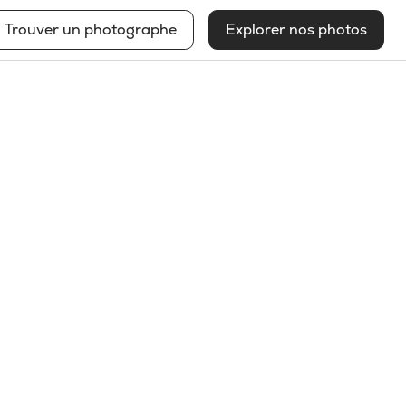
Trouver un photographe
Explorer nos photos
Louis-Paul St-Onge
Voir mon profil
2025