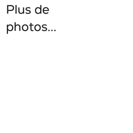
P
l
u
s
d
e
p
h
o
t
o
s
.
.
.
No items found.