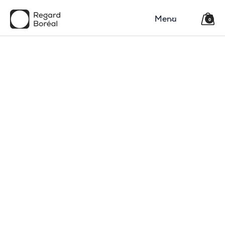
Menu
0
150$
Région
Catégorie(s)