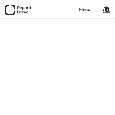
Menu
0
150$
Région
Catégorie(s)
Type
Code