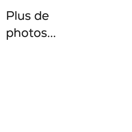
P
l
u
s
d
e
p
h
o
t
o
s
.
.
.
Épicurien