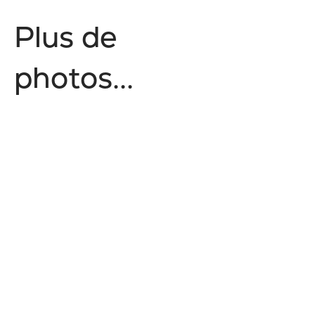
P
l
u
s
d
e
p
h
o
t
o
s
.
.
.
No items found.
Style de vie