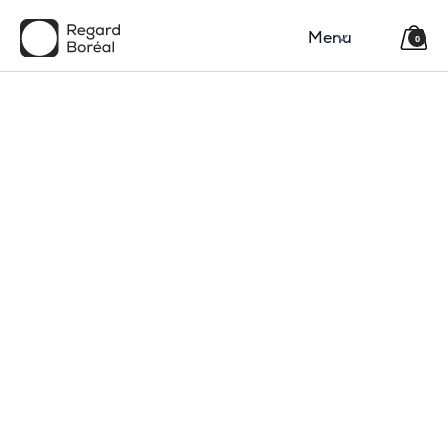
Menu
0
150$
Région
Catégorie(s)
Type
Code