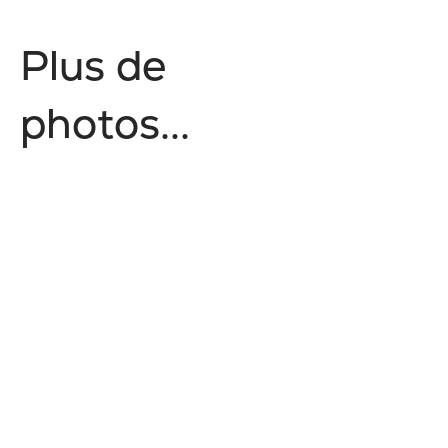
P
l
u
s
d
e
p
h
o
t
o
s
.
.
.
No items found.