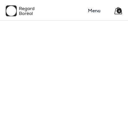
Menu
0
150$