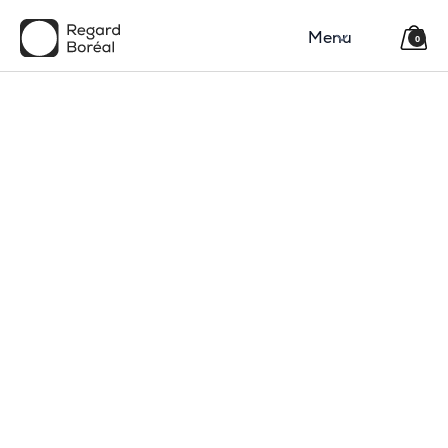
Menu
0
150$