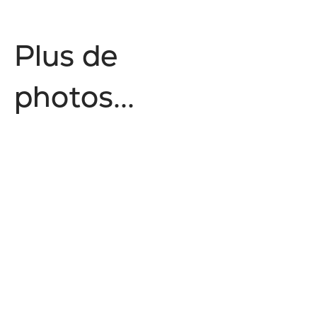
P
l
u
s
d
e
p
h
o
t
o
s
.
.
.
Style de vie