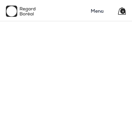
Menu
0
150$
Région
Catégorie(s)
Type
Code