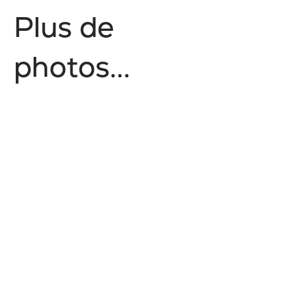
P
l
u
s
d
e
p
h
o
t
o
s
.
.
.
Style de vie