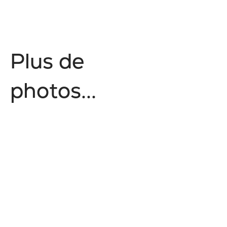
P
l
u
s
d
e
p
h
o
t
o
s
.
.
.
No items found.