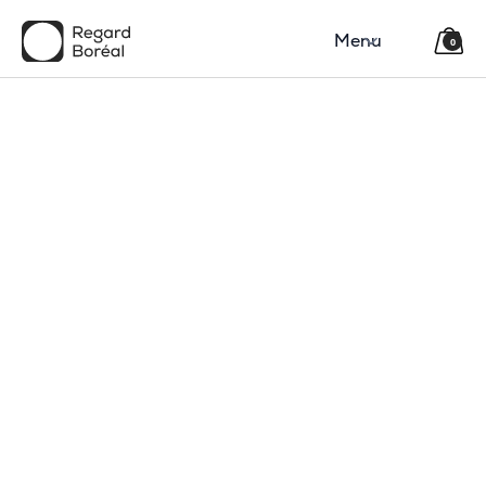
Menu
0
150$