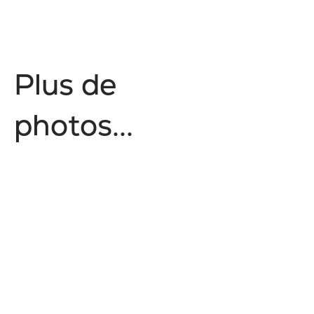
P
l
u
s
d
e
p
h
o
t
o
s
.
.
.
No items found.