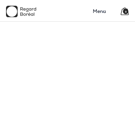
Menu
0
150$