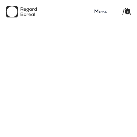
Menu
0
150$