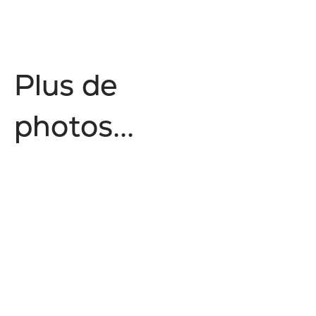
P
l
u
s
d
e
p
h
o
t
o
s
.
.
.
No items found.