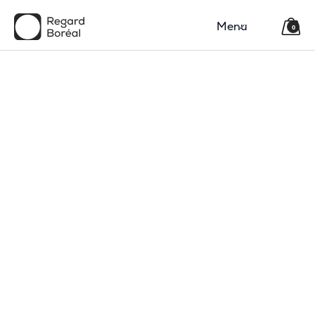
Menu
0
150$
Région
Catégorie(s)