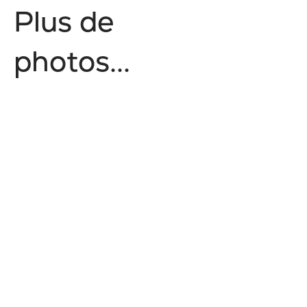
P
l
u
s
d
e
p
h
o
t
o
s
.
.
.
Mieux-être