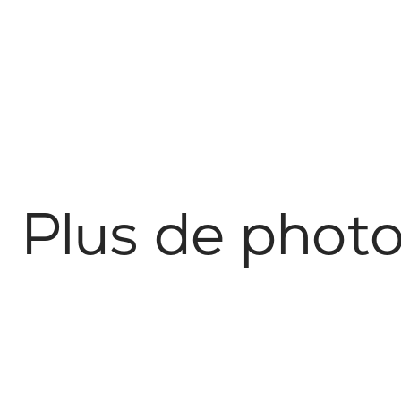
P
l
u
s
d
e
p
h
o
t