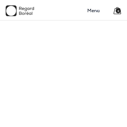
Menu
0
150$
Région
Catégorie(s)
Type
Code