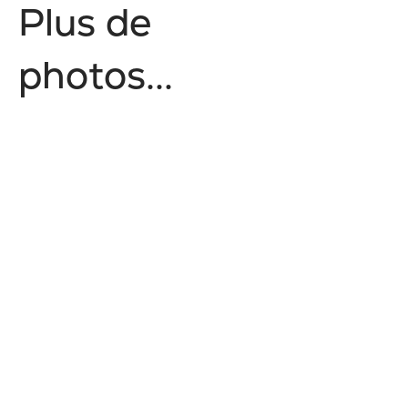
P
l
u
s
d
e
p
h
o
t
o
s
.
.
.
Nature