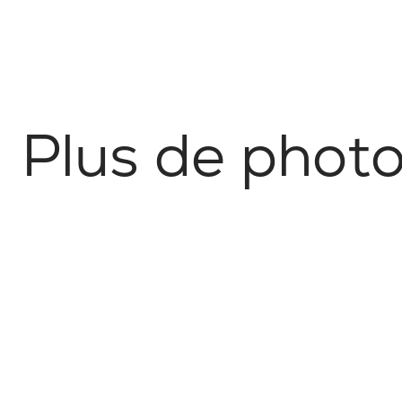
P
l
u
s
d
e
p
h
o
t
Nature