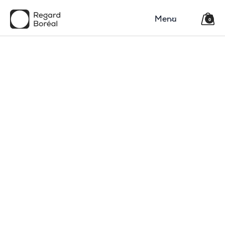
Menu
0
150$
Région
Catégorie(s)
Type
Code