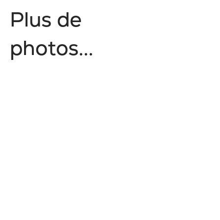
P
l
u
s
d
e
p
h
o
t
o
s
.
.
.
Nature