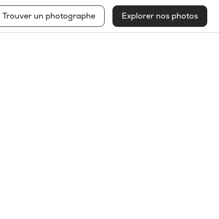
Trouver un photographe
Explorer nos photos
Béatrice Foord St-Laurent
Voir mon profil
2025