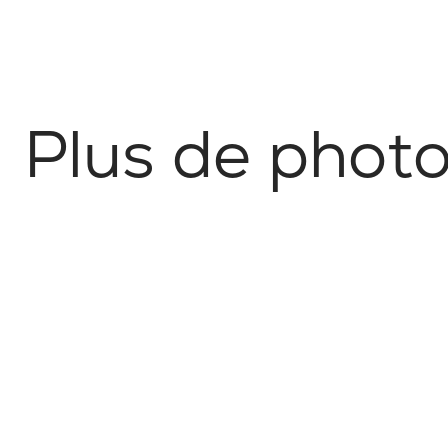
P
l
u
s
d
e
p
h
o
t
Agriculture