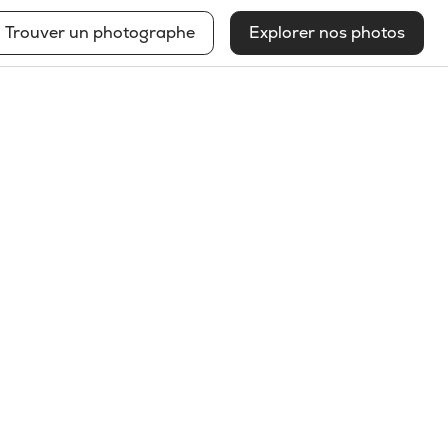
Trouver un photographe
Explorer nos photos
Béatrice Foord St-Laurent
Voir mon profil
2025