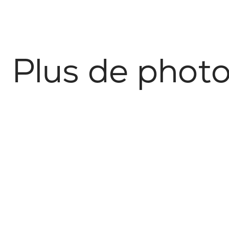
P
l
u
s
d
e
p
h
o
t
No items found.