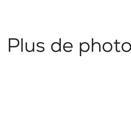
P
l
u
s
d
e
p
h
o
t
Arts & Culture