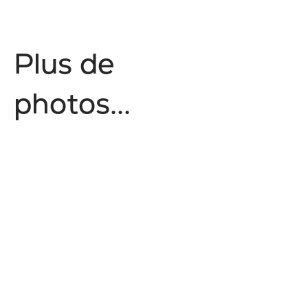
P
l
u
s
d
e
p
h
o
t
o
s
.
.
.
No items found.