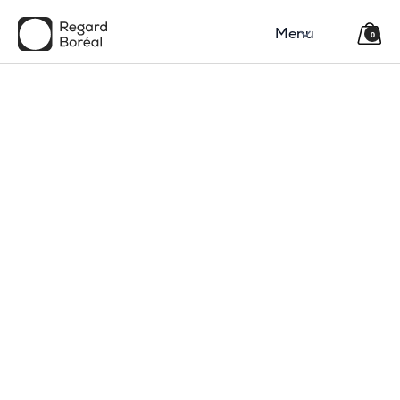
Menu
0
150$