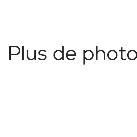
P
l
u
s
d
e
p
h
o
t
No items found.