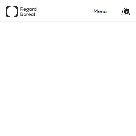
Menu
0
150$