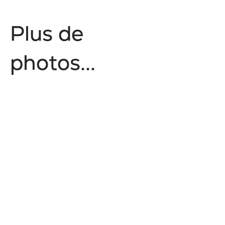
P
l
u
s
d
e
p
h
o
t
o
s
.
.
.
No items found.