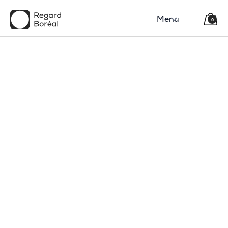
Menu
0
150$