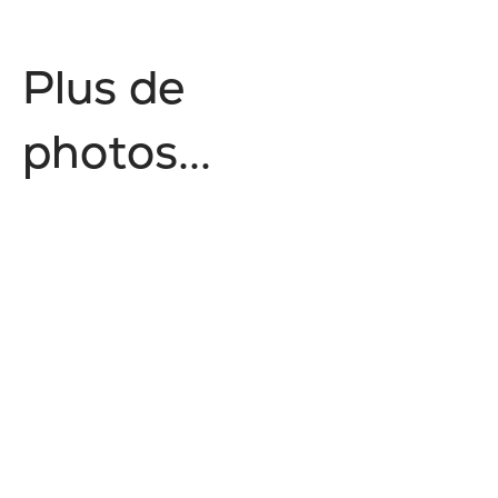
P
l
u
s
d
e
p
h
o
t
o
s
.
.
.
Style de vie