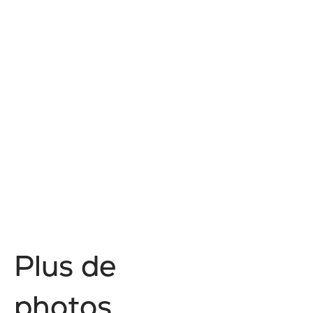
Paul Parent
2026
Voir mon profil
P
l
u
s
d
e
p
h
o
t
o
s
.
.
.