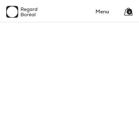
Menu
0
Contactez-nous
Région
Catégorie(s)
Laurentides

Collection Prestige