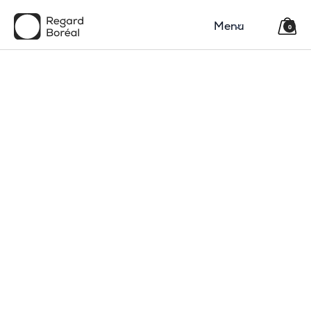
Menu
0
150$
Région
Catégorie(s)