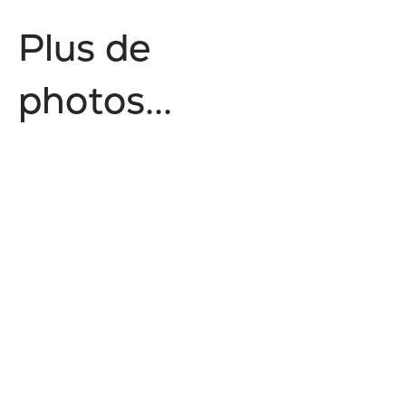
P
l
u
s
d
e
p
h
o
t
o
s
.
.
.
Agriculture
Épicurien