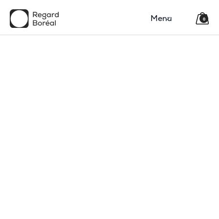
Menu
0
150$
Région
Catégorie(s)
Type
Code