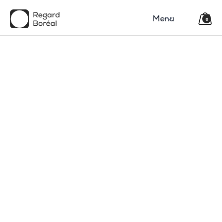
Menu
0
E
l
i
z
a
b
e
t
h
G
a
r
t
s
i
d
e
J
e
c
a
p
t
u
r
e
d
e
s
u
n
i
v
e
r
s
v
a
r
i
é
s
e
t
t
r
a
n
s
f
o
r
m
e
c
h
a
q
u
e
p
r
o
j
e
t
e
n
i
m
a
g
e
s
p
u
i
s
s
a
n
t
e
s
,
p
o
u
r
m
a
r
q
u
e
s
é
t
a
b
l
i
e
s
o
u
j
e
u
n
e
s
e
n
t
r
e
p
r
e
n
e
u
r
s
.
M
o
n
t
r
é
a
l