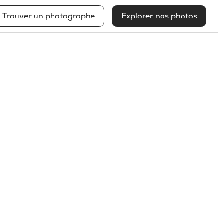
Trouver un photographe
Explorer nos photos
Louis-Paul St-Onge
Voir mon profil
2026