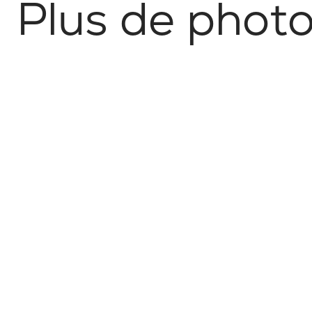
P
l
u
s
d
e
p
h
o
t
No items found.