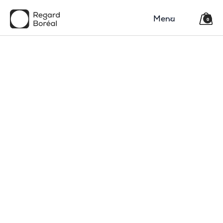
Menu
0
150$
Région
Catégorie(s)