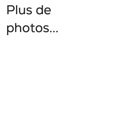
P
l
u
s
d
e
p
h
o
t
o
s
.
.
.
Style de vie