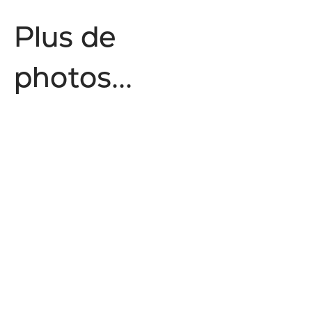
P
l
u
s
d
e
p
h
o
t
o
s
.
.
.
Style de vie