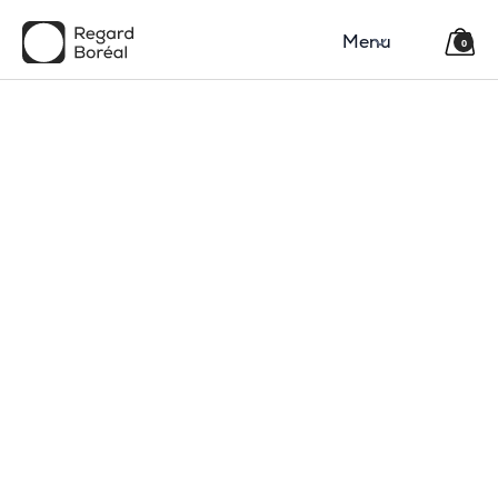
Menu
0
150$
Région
Catégorie(s)
Type
Code