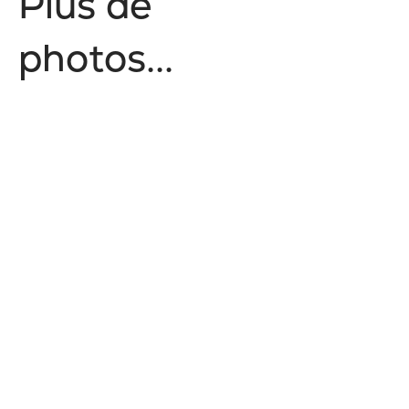
P
l
u
s
d
e
p
h
o
t
o
s
.
.
.
No items found.
Style de vie