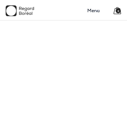
Menu
0
150$
Région
Catégorie(s)