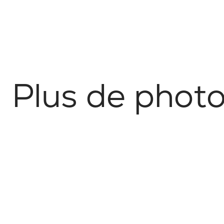
P
l
u
s
d
e
p
h
o
t
Nature