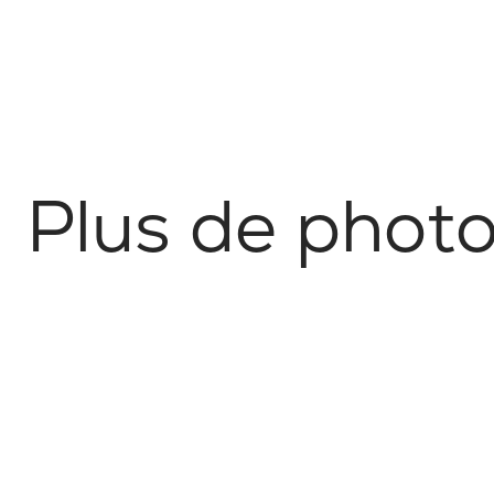
P
l
u
s
d
e
p
h
o
t
Nature
Tourisme