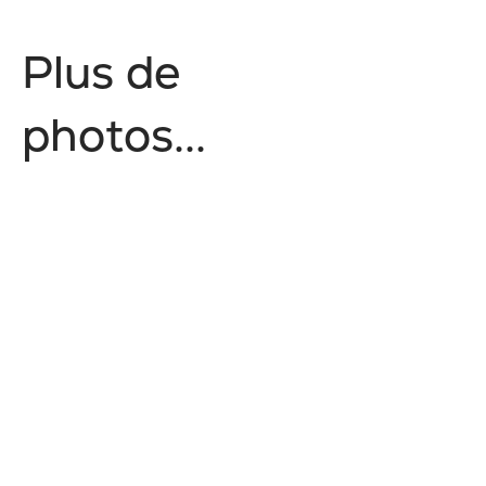
P
l
u
s
d
e
p
h
o
t
o
s
.
.
.
No items found.