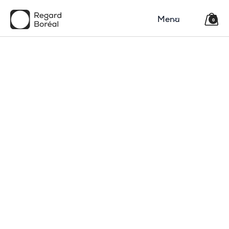
Menu
0
150$